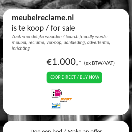
meubelreclame.nl
is te koop / for sale
Zoek vriendelijke woorden / Search friendly words:
meubel, reclame, verkoop, aanbieding, advertentie,
inrichting
€1.000,-
(ex BTW/VAT)
KOOP DIRECT / BUY NOW
Doe een bod / Make an offer